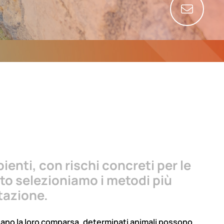
ienti, con rischi concreti per le
sto selezioniamo i metodi più
stazione.
cciano la loro comparsa, determinati animali possono