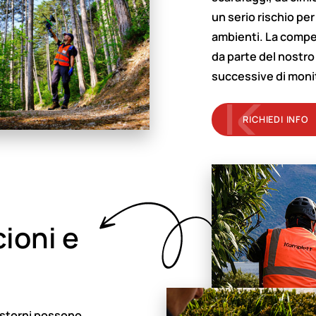
un serio rischio per
ambienti. La compet
da parte del nostro
successive di monit
RICHIEDI INFO
ioni e
e storni possono