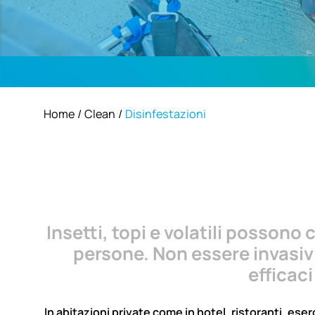
Home
Clean
Disinfestazioni
Insetti, topi e volatili possono
persone. Non essere invasivi
efficaci
In abitazioni private come in hotel, ristoranti, es