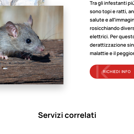
Tra gli infestanti pi
sono topi e ratti, a
salute e all'immagi
rosicchiando diversi
elettrici. Per ques
derattizzazione sin 
malattie e il peggi
RICHIEDI INFO
Servizi correlati