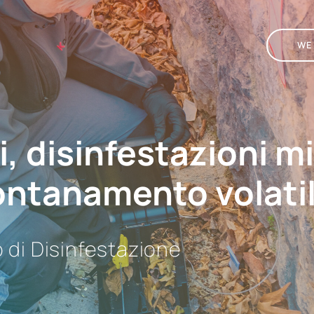
WE
, disinfestazioni m
lontanamento volatil
o di Disinfestazione