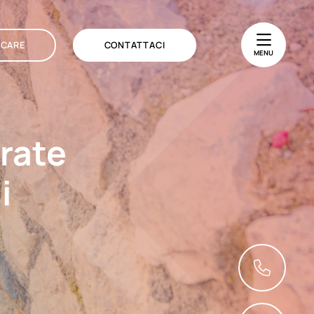
 CARE
CONTATTACI
MENU
irate
i