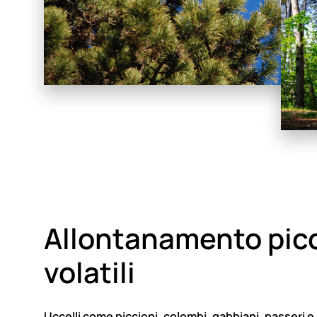
Allontanamento picc
volatili
Uccelli come piccioni, colombi, gabbiani, passeri 