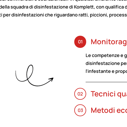
i della squadra di disinfestazione di Komplett, con qualifica 
er disinfestazioni che riguardano ratti, piccioni, procession
Monitorag
01
Le competenze e gl
disinfestazione pe
l'infestante e prop
Tecnici qua
02
Metodi ec
03