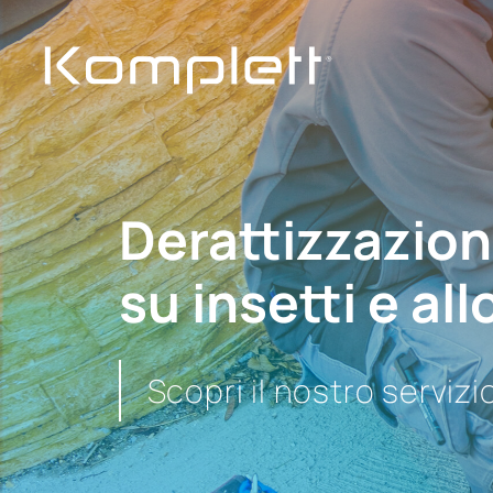
Derattizzazioni
su insetti e al
Scopri il nostro servizi