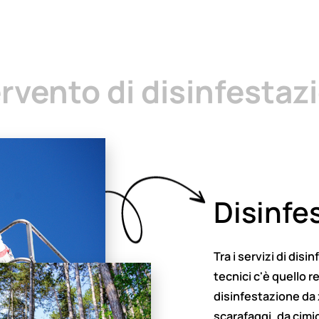
ervento di disinfestaz
Disinfe
Tra i servizi di disi
tecnici c'è quello re
disinfestazione da 
scarafaggi, da cimic